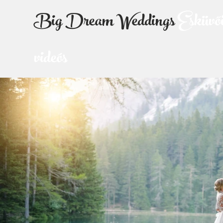
Big Dream Weddings
Esküvői
videós