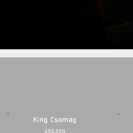
King Csomag
450 000