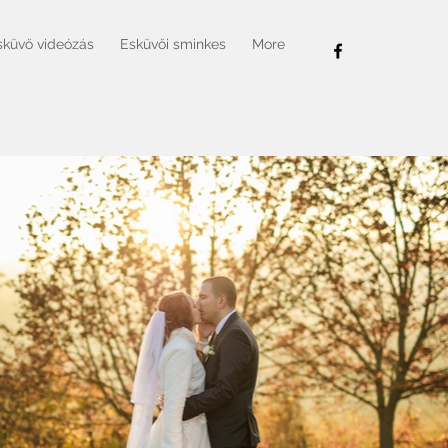
sküvő videózás
Esküvői sminkes
More