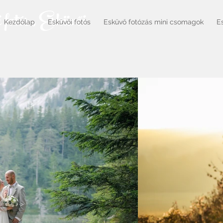
 fotós , Esküvői
Kezdőlap
Esküvői fotós
Esküvő fotózás mini csomagok
E