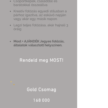
Csoportképek, családdal és
barátokkal összeállva
Kreatív fotózás egyedi stílusban a
párhoz igazítva, az esküvő napján
vagy akár egy másik napon.
Lagzi teljes fotózása, akár hajnali 3
óráig
Most + AJÁNDÉK Jegyes fotózás,
általatok választott helyszínen.
Rendeld meg MOST!
Gold Csomag
168 000