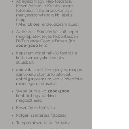
Az egész Nagy Nap fotózása.
Készülődéstől a Kreatív portré
fotózáson, szertartásokon át a
menyasszonytáncig kb. éjjel 3
óráig.
( Akár
16 óra
rendelkezésre állás )
Az összes, Esküvőn készült képet
megkapjátok teljes felbontásban
DVD-n vagy Google Driven. (Kb
2000-3000
kép)
Képszám korlát nélküli fotózás a
kért eseményeken kreatív
stílusban.
200
választott kép igényes, magas
színvonalú utómunkálatokkal,
ebből
50
prémium kép, címlapfotó
minőségűre retusálva.
Webalbum a kb
2000-3000
képből, hogy bárkivel
megoszthasd.
Készülődés fotózása
Polgári szertartás fotózása
Templomi szertatás fotózása