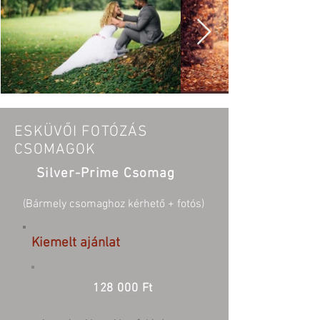
ESKÜVŐI FOTÓZÁS
CSOMAGOK
Silver-Prime Csomag
(Bármely csomaghoz kérhető + fotós)
Kiemelt ajánlat
128 000 Ft