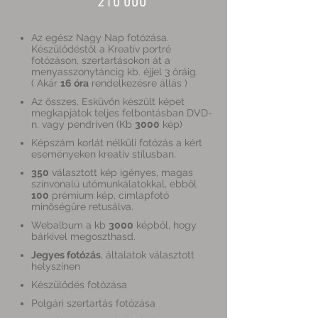
210 000
Az egész Nagy Nap fotózása.
Készülődéstől a Kreatív portré
fotózáson, szertartásokon át a
menyasszonytáncig kb. éjjel 3 óráig.
( Akár
16 óra
rendelkezésre állás )
Az összes, Esküvőn készült képet
megkapjátok teljes felbontásban DVD-
n. vagy pendriven (Kb
3000
kép)
Képszám korlát nélküli fotózás a kért
eseményeken kreatív stílusban.
350
választott kép igényes, magas
színvonalú utómunkálatokkal, ebből
100
prémium kép, címlapfotó
minőségűre retusálva.
Webalbum a kb
3000
képből, hogy
bárkivel megoszthasd.
Jegyes fotózás
, általatok választott
helyszínen
Készülődés fotózása
Polgári szertartás fotózása