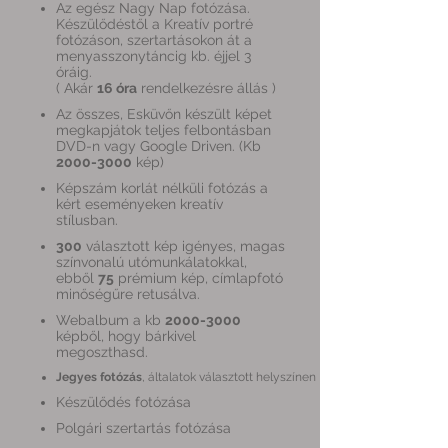
Az egész Nagy Nap fotózása.
Készülődéstől a Kreatív portré
fotózáson, szertartásokon át a
menyasszonytáncig kb. éjjel 3
óráig.
( Akár
16 óra
rendelkezésre állás )
Az összes, Esküvőn készült képet
megkapjátok teljes felbontásban
DVD-n vagy Google Driven. (Kb
2000-3000
kép)
Képszám korlát nélküli fotózás a
kért eseményeken kreatív
stílusban.
300
választott kép igényes, magas
színvonalú utómunkálatokkal,
ebből
75
prémium kép, címlapfotó
minőségűre retusálva.
Webalbum a kb
2000-3000
képből, hogy bárkivel
megoszthasd.
Jegyes fotózás
, általatok választott helyszínen
Készülődés fotózása
Polgári szertartás fotózása