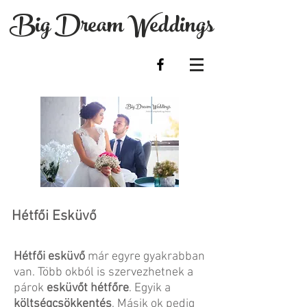
Big Dream Weddings
Esküvői fot
Hétfői Esküvő
Hétfői esküvő
már egyre gyakrabban
van. Több okból is szervezhetnek a
párok
esküvőt hétfőre
. Egyik a
költségcsökkentés
. Másik ok pedig