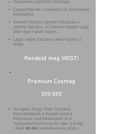
Templomi szertatás fotózása
Csoportképek, családdal és barátokkal
összeállva
Kreatív fotózás egyedi stílusban a
párhoz igazítva, az esküvő napján vagy
akár egy másik napon.
Lagzi teljes fotózása, akár hajnali 3
óráig
Rendeld meg MOST!
Premium Csomag
300 000
Az egész Nagy Nap fotózása.
Készülődéstől a Kreatív portré
fotózáson, szertartásokon át a
menyasszonytáncig kb. éjjel 3 óráig.
( Akár
16 óra
rendelkezésre állás )