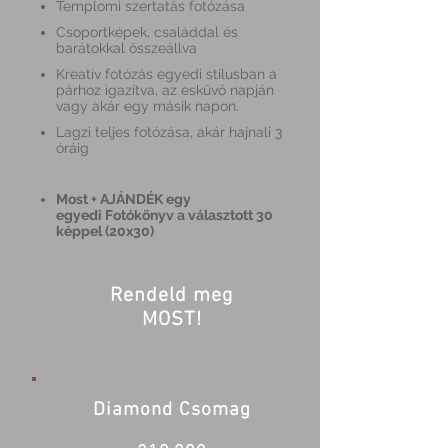
Templomi szertatás fotózása
Csoportképek, családdal és
barátokkal összeállva
Kreatív fotózás egyedi stílusban a
párhoz igazítva, az esküvő napján
vagy akár egy másik napon.
Lagzi teljes fotózása, akár hajnali 3
óráig
Most + AJÁNDÉK egy
egyedi Fotókönyv a választott 30
képpel (20x30)
Rendeld meg
MOST!
Diamond Csomag