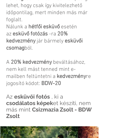
lehet, hogy csak így kivitelezhető
időpontilag, mert minden más már
foglalt.
Nálunk a
hétfői esküvő
esetén
az
esküvő fotózás
-ra
20%
kedvezmény
jár bármely
esküvői
csomag
ból.
A
20% kedvezmény
beváltásához,
nem kell mást tenned mint e-
mailben feltüntetni a
kedvezmény
re
jogosító kódot:
BDW-20
Az
esküvői fotós
, ki a
csodálatos képek
et készíti, nem
más mint
Csizmazia Zsolt - BDW
Zsolt