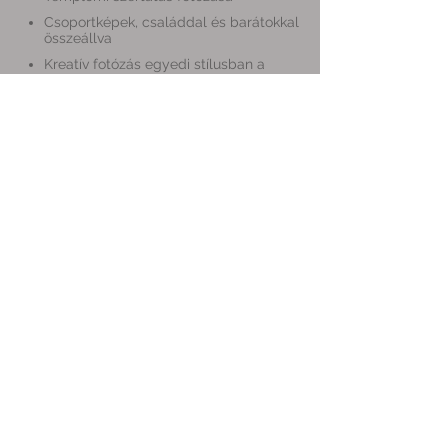
Csoportképek, családdal és barátokkal
összeállva
Kreatív fotózás egyedi stílusban a
párhoz igazítva, az esküvő napján vagy
akár egy másik napon.
Lagzi teljes fotózása, akár hajnali 3
óráig
Egyedileg összeállítható
(minimum 4 db)
Készülődés fotózása 30.000 Ft
Jegyes fotózás 45.000 Ft
Kreatív portré fotózás 45.000 Ft
Polgári szertartás 45.000 Ft