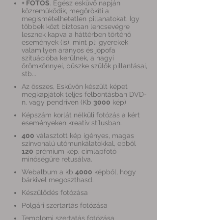
+ FOTÓS
. Egész esküvő napján
közreműködik, megörökíti a
megismételhetetlen pillanatokat. Így
többek közt biztosan lencsevégre
lesznek kapva a háttérben történő
események (is), mint pl: gyerekek
valamilyen aranyos és jópofa
szituációba kerülnek, a nagyi
örömkönnyei, büszke szülők pillantásai,
stb...
Az összes, Esküvőn készült képet
megkapjátok teljes felbontásban DVD-
n. vagy pendriven (Kb
3000
kép)
Képszám korlát nélküli fotózás a kért
eseményeken kreatív stílusban.
400
választott kép igényes, magas
színvonalú utómunkálatokkal, ebből
120
prémium kép, címlapfotó
minőségűre retusálva.
Webalbum a kb
4000
képből, hogy
bárkivel megoszthasd.
Készülődés fotózása
Polgári szertartás fotózása
Templomi szertatás fotózása