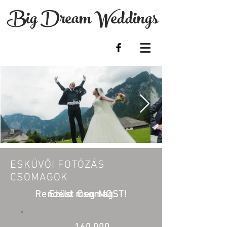
Big Dream Weddings
Esküvői fot
ESKÜVŐI FOTÓZÁS
CSOMAGOK
Rendeld meg MOST!
Ezüst Csomag