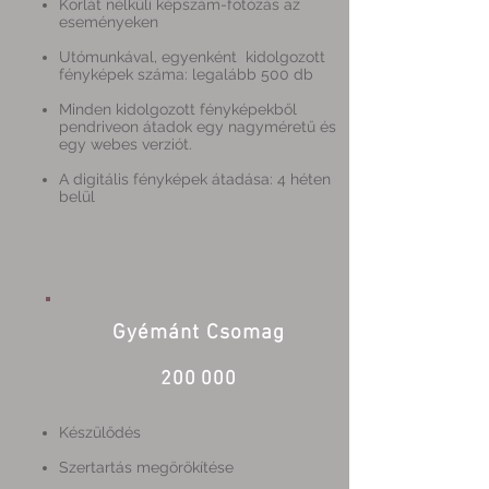
Korlát nélküli képszám-fotózás az
eseményeken
Utómunkával, egyenként kidolgozott
fényképek száma: legalább 500 db
Minden kidolgozott fényképekből
pendriveon átadok egy nagyméretű és
egy webes verziót.
A digitális fényképek átadása: 4 héten
belül
Gyémánt Csomag
200 000
Készülődés
Szertartás megörökítése