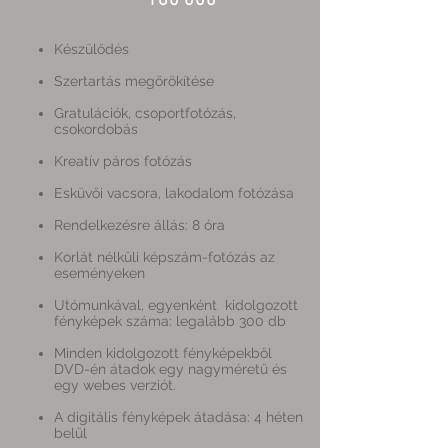
160 000
Készülődés
Szertartás megörökítése
Gratulációk, csoportfotózás,
csokordobás
Kreatív páros fotózás
Esküvői vacsora, lakodalom fotózása
Rendelkezésre állás: 8 óra
Korlát nélküli képszám-fotózás az
eseményeken
Utómunkával, egyenként kidolgozott
fényképek száma: legalább 300 db
Minden kidolgozott fényképekből
DVD-én átadok egy nagyméretű és
egy webes verziót.
A digitális fényképek átadása: 4 héten
belül