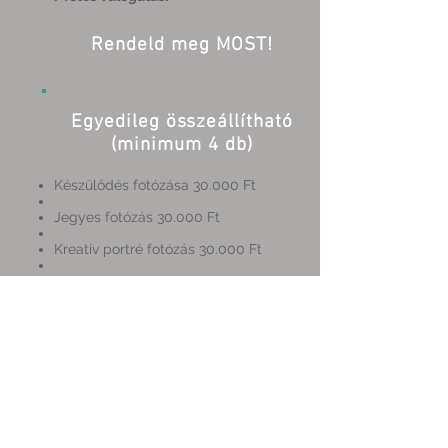
Rendeld meg MOST!
Egyedileg összeállítható
(minimum 4 db)
Készülődés fotózása 30.000 Ft
Jegyes fotózás 30.000 Ft
Kreatív portré fotózás 30.000 Ft
Polgári szertartás 30.000 Ft
Templomi szertartás 30.000 Ft
Csoportképek 25.000 Ft
Lakodalom fotózása 50.000 Ft
Csomagon felül