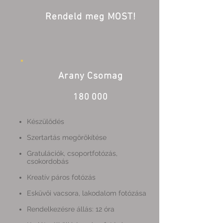
Rendeld meg MOST!
Arany Csomag
180 000
Készülődés
Szertartás megörökítése
Gratulációk, csoportfotózás,
csokordobás
Kreatív páros fotózás
Esküvői vacsora, lakodalom fotózása
Rendelkezésre állás: 12 óra