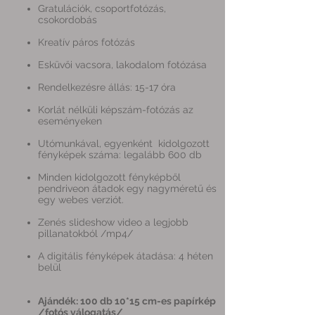
Gratulációk, csoportfotózás,
csokordobás
Kreatív páros fotózás
Esküvői vacsora, lakodalom fotózása
Rendelkezésre állás: 15-17 óra
Korlát nélküli képszám-fotózás az
eseményeken
Utómunkával, egyenként kidolgozott
fényképek száma: legalább 600 db
Minden kidolgozott fényképből
pendriveon átadok egy nagyméretű és
egy webes verziót.
Zenés slideshow video a legjobb
pillanatokból /mp4/
A digitális fényképek átadása: 4 héten
belül
Ajándék: 100 db 10*15 cm-es papírkép
/fotós válogatás/